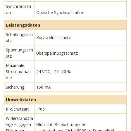
Synchronisati
on
Optische Synchronisation
Leistungsdaten
Schaltungssch
Kurzschlussschutz
utz
Spannungssch
Überspannungsschutz
utz
Maximale
Stromaufnah
24 VDC, -20...20 %
me
Sicherung
150 mA
Umweltdaten
IP-Schutzart
IP65
Widerstandsfä
higkeit gegen
Glühlicht: Beleuchtung der
Störungen
Lichtempfangsfläche 3000Lx; Sonnenlicht: