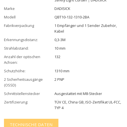
Marke
DADISICK
Modell
QBT10-132-1310-2BA
Fabrikverpackung
1 Empfänger und 1 Sender Zubehör,
Kabel
Erkennungsdistanz:
0,3-3M
Strahlabstand:
10 mm
Anzahl der optischen
132
Achsen:
Schutzhöhe:
1310 mm
2 Sicherheitsausgänge
2 PNP
(OSSD)
Schnittstellenstecker
Ausgestattet mit M8-Stecker
Zertifizierung:
TÜV CE, China GB, ISO-Zertifikat UL-FCC,
TYP 4
TECHNISCHE DATEN