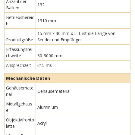
Anzahl der
132
Balken
Betriebsbereic
1310 mm
h
15 mm x 30 mm x L. L ist die Länge von
Produktgröße
Sender und Empfänger.
Erfassungsrei
chweite
30-3000 mm
Ansprechzeit
≤15 ms
Mechanische Daten
Gehäusemate
Gehäusematerial
rial
Metallgehäus
Aluminium
e
Objektivfrontp
Acryl
latte