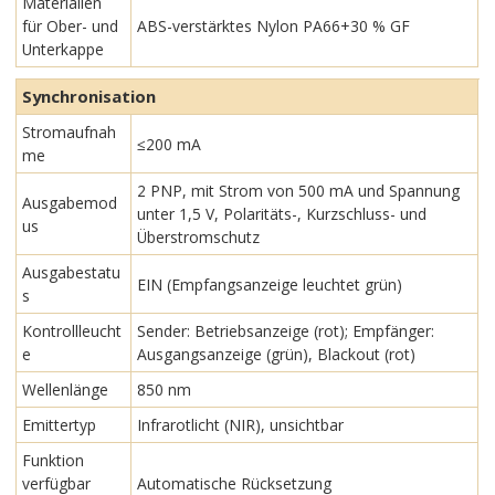
Materialien
für Ober- und
ABS-verstärktes Nylon PA66+30 % GF
Unterkappe
Synchronisation
Stromaufnah
≤200 mA
me
2 PNP, mit Strom von 500 mA und Spannung
Ausgabemod
unter 1,5 V, Polaritäts-, Kurzschluss- und
us
Überstromschutz
Ausgabestatu
EIN (Empfangsanzeige leuchtet grün)
s
Kontrollleucht
Sender: Betriebsanzeige (rot); Empfänger:
e
Ausgangsanzeige (grün), Blackout (rot)
Wellenlänge
850 nm
Emittertyp
Infrarotlicht (NIR), unsichtbar
Funktion
verfügbar
Automatische Rücksetzung