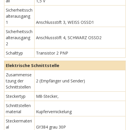
all
1,5 V
Sicherheitssch
alterausgang
1
Anschlussstift 3, WEISS OSSD1
Sicherheitssch
alterausgang
Anschlussstift 4, SCHWARZ OSSD2
2
Schalttyp
Transistor 2 PNP
Elektrische Schnittstelle
Zusammense
tzung der
2 (Empfänger und Sender)
Schnittstellen
Steckertyp
M8-Stecker,
Schnittstellen
material
Kupfervernickelung
Steckermateri
al
GY384 grau 30P