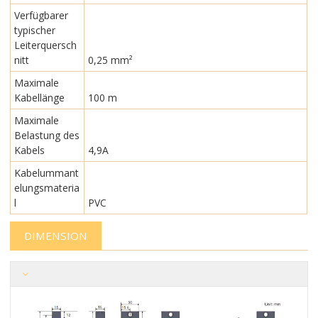
Verfügbarer
typischer
Leiterquersch
nitt
0,25 mm²
Maximale
Kabellänge
100 m
Maximale
Belastung des
Kabels
4,9A
Kabelummant
elungsmateria
l
PVC
DIMENSION