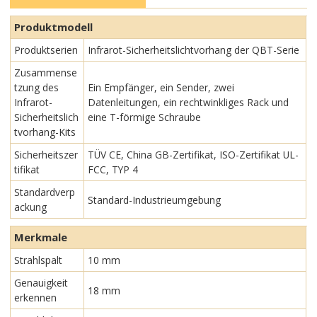
Produktmodell
Produktserien
Infrarot-Sicherheitslichtvorhang der QBT-Serie
Zusammense
tzung des
Ein Empfänger, ein Sender, zwei
Infrarot-
Datenleitungen, ein rechtwinkliges Rack und
Sicherheitslich
eine T-förmige Schraube
tvorhang-Kits
Sicherheitszer
TÜV CE, China GB-Zertifikat, ISO-Zertifikat UL-
tifikat
FCC, TYP 4
Standardverp
Standard-Industrieumgebung
ackung
Merkmale
Strahlspalt
10 mm
Genauigkeit
18 mm
erkennen