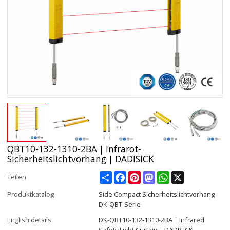
QBT10-132-1310-2BA｜Infrarot-
Sicherheitslichtvorhang｜DADISICK
Share
Facebook
Pinterest
Mastodon
WhatsApp
X
Teilen
Produktkatalog
Side Compact Sicherheitslichtvorhang
DK-QBT-Serie
English details
DK-QBT10-132-1310-2BA｜Infrared
Safety Light Curtain｜DADISICK