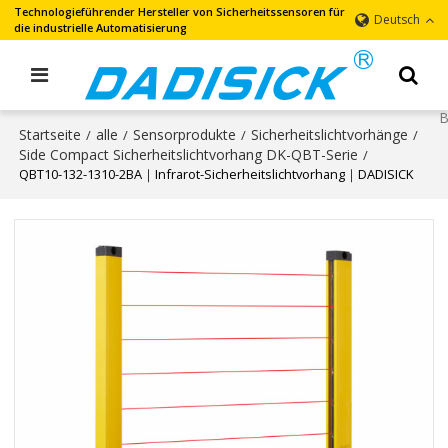
Technologieführender Hersteller von Sicherheitssensoren für
Deutsch
die industrielle Automatisierung
Startseite
alle
Sensorprodukte
Sicherheitslichtvorhänge
/
/
/
/
Side Compact Sicherheitslichtvorhang DK-QBT-Serie
/
QBT10-132-1310-2BA｜Infrarot-Sicherheitslichtvorhang｜DADISICK