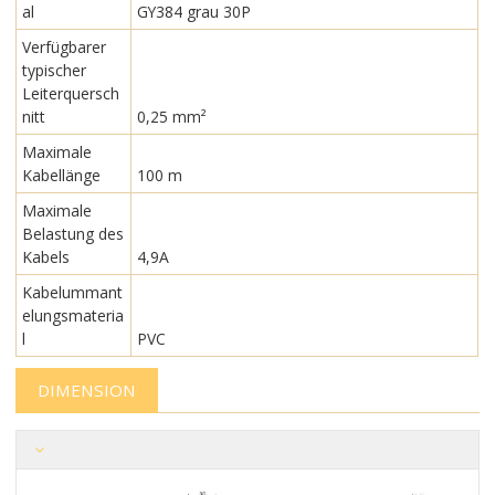
al
GY384 grau 30P
Verfügbarer
typischer
Leiterquersch
nitt
0,25 mm²
Maximale
Kabellänge
100 m
Maximale
Belastung des
Kabels
4,9A
Kabelummant
elungsmateria
l
PVC
DIMENSION