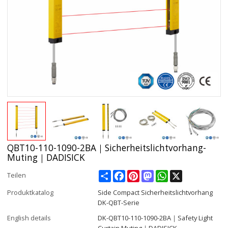
QBT10-110-1090-2BA｜Sicherheitslichtvorhang-
Muting｜DADISICK
Share
Facebook
Pinterest
Mastodon
WhatsApp
X
Teilen
Produktkatalog
Side Compact Sicherheitslichtvorhang
DK-QBT-Serie
English details
DK-QBT10-110-1090-2BA｜Safety Light
Curtain Muting｜DADISICK