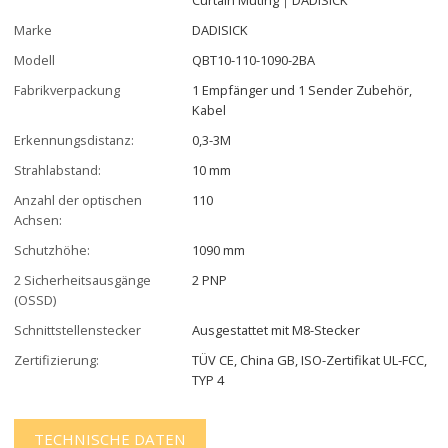
Marke
DADISICK
Modell
QBT10-110-1090-2BA
Fabrikverpackung
1 Empfänger und 1 Sender Zubehör,
Kabel
Erkennungsdistanz:
0,3-3M
Strahlabstand:
10 mm
Anzahl der optischen
110
Achsen:
Schutzhöhe:
1090 mm
2 Sicherheitsausgänge
2 PNP
(OSSD)
Schnittstellenstecker
Ausgestattet mit M8-Stecker
Zertifizierung:
TÜV CE, China GB, ISO-Zertifikat UL-FCC,
TYP 4
TECHNISCHE DATEN