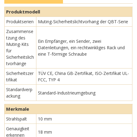
Produktmodell
Produktserien
Muting-Sicherheitslichtvorhang der QBT-Serie
Zusammense
tzung des
Ein Empfänger, ein Sender, zwei
Muting-Kits
Datenleitungen, ein rechtwinkliges Rack und
für
eine T-förmige Schraube
Sicherheitslich
tvorhänge
Sicherheitszer
TÜV CE, China GB-Zertifikat, ISO-Zertifikat UL-
tifikat
FCC, TYP 4
Standardverp
Standard-Industrieumgebung
ackung
Merkmale
Strahlspalt
10 mm
Genauigkeit
18 mm
erkennen