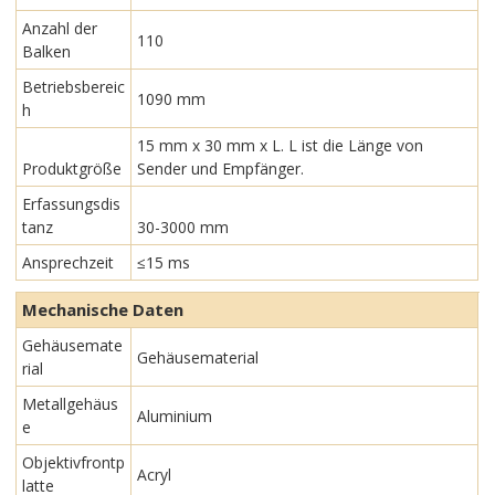
Anzahl der
110
Balken
Betriebsbereic
1090 mm
h
15 mm x 30 mm x L. L ist die Länge von
Produktgröße
Sender und Empfänger.
Erfassungsdis
tanz
30-3000 mm
Ansprechzeit
≤15 ms
Mechanische Daten
Gehäusemate
Gehäusematerial
rial
Metallgehäus
Aluminium
e
Objektivfrontp
Acryl
latte