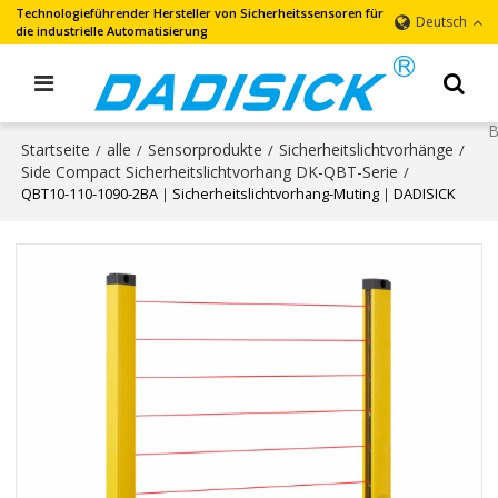
Technologieführender Hersteller von Sicherheitssensoren für
Deutsch
die industrielle Automatisierung
Startseite
alle
Sensorprodukte
Sicherheitslichtvorhänge
/
/
/
/
Side Compact Sicherheitslichtvorhang DK-QBT-Serie
/
QBT10-110-1090-2BA｜Sicherheitslichtvorhang-Muting｜DADISICK