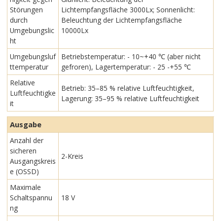
Störungen
Lichtempfangsfläche 3000Lx; Sonnenlicht:
durch
Beleuchtung der Lichtempfangsfläche
Umgebungslic
10000Lx
ht
Umgebungsluf
Betriebstemperatur: - 10~+40 ℃ (aber nicht
ttemperatur
gefroren), Lagertemperatur: - 25 -+55 ℃
Relative
Betrieb: 35–85 % relative Luftfeuchtigkeit,
Luftfeuchtigke
Lagerung: 35–95 % relative Luftfeuchtigkeit
it
Ausgabe
Anzahl der
sicheren
2-Kreis
Ausgangskreis
e (OSSD)
Maximale
Schaltspannu
18 V
ng