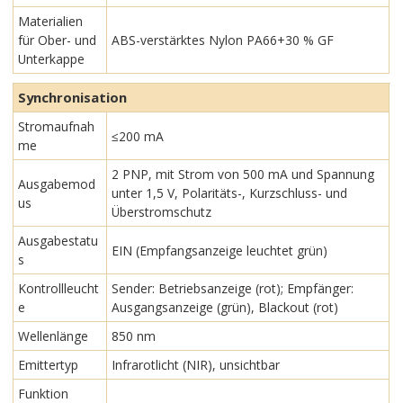
Materialien
für Ober- und
ABS-verstärktes Nylon PA66+30 % GF
Unterkappe
Synchronisation
Stromaufnah
≤200 mA
me
2 PNP, mit Strom von 500 mA und Spannung
Ausgabemod
unter 1,5 V, Polaritäts-, Kurzschluss- und
us
Überstromschutz
Ausgabestatu
EIN (Empfangsanzeige leuchtet grün)
s
Kontrollleucht
Sender: Betriebsanzeige (rot); Empfänger:
e
Ausgangsanzeige (grün), Blackout (rot)
Wellenlänge
850 nm
Emittertyp
Infrarotlicht (NIR), unsichtbar
Funktion