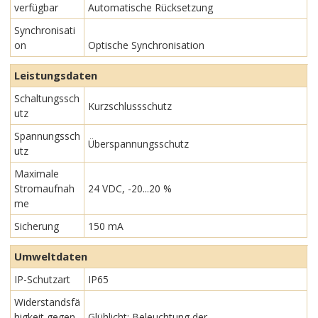
verfügbar
Automatische Rücksetzung
Synchronisati
on
Optische Synchronisation
Leistungsdaten
Schaltungssch
Kurzschlussschutz
utz
Spannungssch
Überspannungsschutz
utz
Maximale
Stromaufnah
24 VDC, -20...20 %
me
Sicherung
150 mA
Umweltdaten
IP-Schutzart
IP65
Widerstandsfä
higkeit gegen
Glühlicht: Beleuchtung der