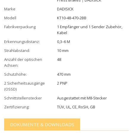
Marke
DADISICK
Modell
KT10-48-470-2BB
Fabrikverpackung
1 Empfänger und 1 Sender Zubehör,
Kabel
Erkennungsdistanz:
0,3–6 M
Strahlabstand:
10 mm
Anzahl der optischen
48
Achsen:
Schutzhöhe:
470 mm
2 Sicherheitsausgänge
2 PNP
(OSSD)
Schnittstellenstecker
Ausgestattet mit M8-Stecker
Zertifizierung:
TÜV, UL, CE, RoSH, GB
DOKUMENTE & DOWNLOADS