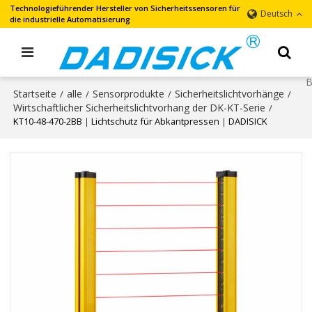
Technologieführender Hersteller von Sicherheitssensoren für
Deutsch
die industrielle Automatisierung
Startseite
alle
Sensorprodukte
Sicherheitslichtvorhänge
/
/
/
/
Wirtschaftlicher Sicherheitslichtvorhang der DK-KT-Serie
/
KT10-48-470-2BB｜Lichtschutz für Abkantpressen｜DADISICK