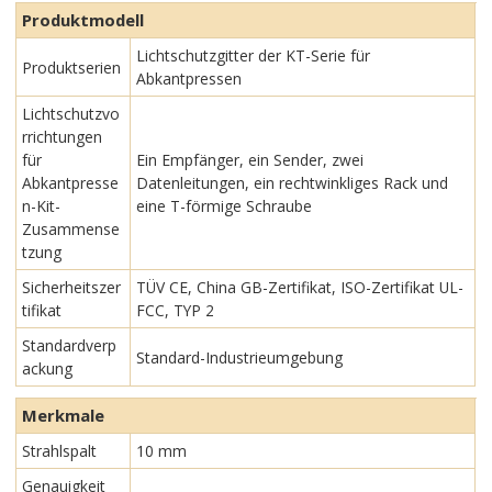
Produktmodell
Lichtschutzgitter der KT-Serie für
Produktserien
Abkantpressen
Lichtschutzvo
rrichtungen
für
Ein Empfänger, ein Sender, zwei
Abkantpresse
Datenleitungen, ein rechtwinkliges Rack und
n-Kit-
eine T-förmige Schraube
Zusammense
tzung
Sicherheitszer
TÜV CE, China GB-Zertifikat, ISO-Zertifikat UL-
tifikat
FCC, TYP 2
Standardverp
Standard-Industrieumgebung
ackung
Merkmale
Strahlspalt
10 mm
Genauigkeit