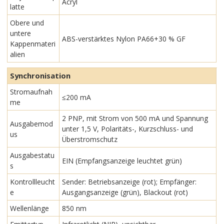
Acryl
latte
Obere und
untere
ABS-verstärktes Nylon PA66+30 % GF
Kappenmateri
alien
Synchronisation
Stromaufnah
≤200 mA
me
2 PNP, mit Strom von 500 mA und Spannung
Ausgabemod
unter 1,5 V, Polaritäts-, Kurzschluss- und
us
Überstromschutz
Ausgabestatu
EIN (Empfangsanzeige leuchtet grün)
s
Kontrollleucht
Sender: Betriebsanzeige (rot); Empfänger:
e
Ausgangsanzeige (grün), Blackout (rot)
Wellenlänge
850 nm