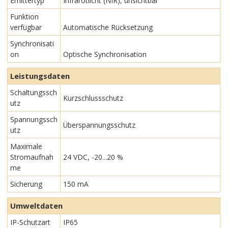
Emittertyp
Infrarotlicht (NIR), unsichtbar
Funktion
verfügbar
Automatische Rücksetzung
Synchronisati
on
Optische Synchronisation
Leistungsdaten
Schaltungssch
Kurzschlussschutz
utz
Spannungssch
Überspannungsschutz
utz
Maximale
Stromaufnah
24 VDC, -20...20 %
me
Sicherung
150 mA
Umweltdaten
IP-Schutzart
IP65