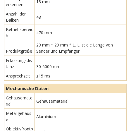
18 mm
erkennen
Anzahl der
48
Balken
Betriebsbereic
470 mm
h
29 mm * 29 mm * L, L ist die Länge von
Produktgröße
Sender und Empfänger.
Erfassungsdis
tanz
30-6000 mm
Ansprechzeit
≤15 ms
Mechanische Daten
Gehäusemate
Gehäusematerial
rial
Metallgehäus
Aluminium
e
Objektivfrontp