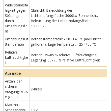
Widerstandsfä
higkeit gegen
Glühlicht: Beleuchtung der
Störungen
Lichtempfangsfläche 3000Lx; Sonnenlicht:
durch
Beleuchtung der Lichtempfangsfläche
Umgebungslic
10000Lx
ht
Umgebungsluf
Betriebstemperatur: - 10~+40 ℃ (aber nicht
ttemperatur
gefroren), Lagertemperatur: - 25 -+55 ℃
Relative
Betrieb: 35–85 % relative Luftfeuchtigkeit,
Luftfeuchtigke
Lagerung: 35–95 % relative Luftfeuchtigkeit
it
Ausgabe
Anzahl der
sicheren
2-Kreis
Ausgangskreis
e (OSSD)
Maximale
Schaltspannu
18 V