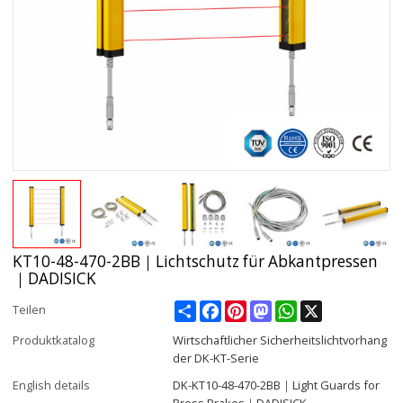
KT10-48-470-2BB｜Lichtschutz für Abkantpressen
｜DADISICK
Share
Facebook
Pinterest
Mastodon
WhatsApp
X
Teilen
Produktkatalog
Wirtschaftlicher Sicherheitslichtvorhang
der DK-KT-Serie
English details
DK-KT10-48-470-2BB｜Light Guards for
Press Brakes｜DADISICK