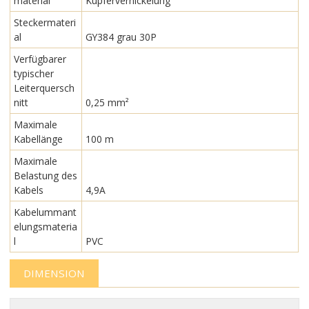
material
Kupfervernickelung
Steckermateri
al
GY384 grau 30P
Verfügbarer
typischer
Leiterquersch
nitt
0,25 mm²
Maximale
Kabellänge
100 m
Maximale
Belastung des
Kabels
4,9A
Kabelummant
elungsmateria
l
PVC
DIMENSION