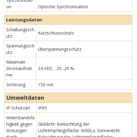
Synchronisati
on
Optische Synchronisation
Leistungsdaten
Schaltungssch
Kurzschlussschutz
utz
Spannungssch
Überspannungsschutz
utz
Maximale
Stromaufnah
24 VDC, -20...20 %
me
Sicherung
150 mA
Umweltdaten
IP-Schutzart
IP65
Widerstandsfä
higkeit gegen
Glühlicht: Beleuchtung der
Störungen
Lichtempfangsfläche 3000Lx; Sonnenlicht:
durch
Beleuchtung der Lichtempfangsfläche