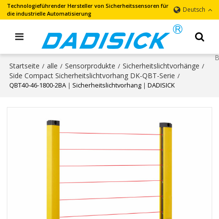
Technologieführender Hersteller von Sicherheitssensoren für
Deutsch
die industrielle Automatisierung
Startseite
alle
Sensorprodukte
Sicherheitslichtvorhänge
/
/
/
/
Side Compact Sicherheitslichtvorhang DK-QBT-Serie
/
QBT40-46-1800-2BA｜Sicherheitslichtvorhang｜DADISICK