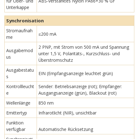
für Ober- und
ABS-verstärktes Nylon PA66+30 % GF
Unterkappe
Synchronisation
Stromaufnah
≤200 mA
me
2 PNP, mit Strom von 500 mA und Spannung
Ausgabemod
unter 1,5 V, Polaritäts-, Kurzschluss- und
us
Überstromschutz
Ausgabestatu
EIN (Empfangsanzeige leuchtet grün)
s
Kontrollleucht
Sender: Betriebsanzeige (rot); Empfänger:
e
Ausgangsanzeige (grün), Blackout (rot)
Wellenlänge
850 nm
Emittertyp
Infrarotlicht (NIR), unsichtbar
Funktion
verfügbar
Automatische Rücksetzung