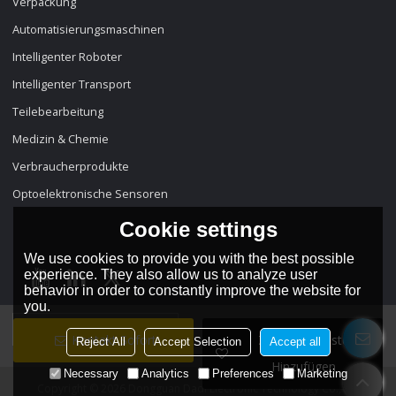
Verpackung
Automatisierungsmaschinen
Intelligenter Roboter
Intelligenter Transport
Teilebearbeitung
Medizin & Chemie
Verbraucherprodukte
Optoelektronische Sensoren
Cookie settings
We use cookies to provide you with the best possible
experience. They also allow us to analyze user
behavior in order to constantly improve the website for
you.
Sprache:
Deutsch
Kontakt Sofort
Zur Wunschliste
Reject All
Accept Selection
Accept all
Hinzufügen
Necessary
Analytics
Preferences
Marketing
Copyright © 2026
Dongguan Dadi Electronic Technology Co., Ltd