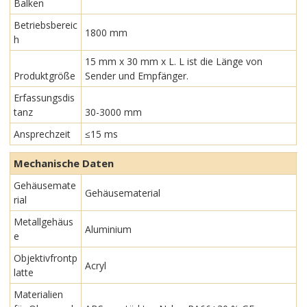
Balken
Betriebsbereic
1800 mm
h
15 mm x 30 mm x L. L ist die Länge von
Produktgröße
Sender und Empfänger.
Erfassungsdis
tanz
30-3000 mm
Ansprechzeit
≤15 ms
Mechanische Daten
Gehäusemate
Gehäusematerial
rial
Metallgehäus
Aluminium
e
Objektivfrontp
Acryl
latte
Materialien