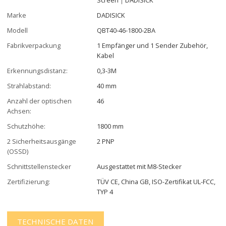
Marke
DADISICK
Modell
QBT40-46-1800-2BA
Fabrikverpackung
1 Empfänger und 1 Sender Zubehör,
Kabel
Erkennungsdistanz:
0,3-3M
Strahlabstand:
40 mm
Anzahl der optischen
46
Achsen:
Schutzhöhe:
1800 mm
2 Sicherheitsausgänge
2 PNP
(OSSD)
Schnittstellenstecker
Ausgestattet mit M8-Stecker
Zertifizierung:
TÜV CE, China GB, ISO-Zertifikat UL-FCC,
TYP 4
TECHNISCHE DATEN