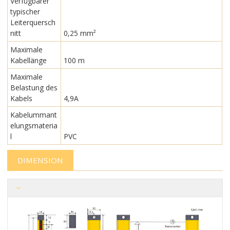
Verfügbarer
typischer
Leiterquersch
nitt
0,25 mm²
Maximale
Kabellänge
100 m
Maximale
Belastung des
Kabels
4,9A
Kabelummant
elungsmateria
l
PVC
DIMENSION