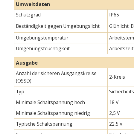
Umweltdaten
Schutzgrad
IP65
Beständigkeit gegen Umgebungslicht
Glühlicht:
Umgebungstemperatur
Arbeitstemp
Umgebungsfeuchtigkeit
Arbeitszeit
Ausgabe
Anzahl der sicheren Ausgangskreise
2-Kreis
(OSSD)
Typ
Sicherheit
Minimale Schaltspannung hoch
18 V
Minimale Schaltspannung niedrig
2,5 V
Typische Schaltspannung
22,5 V