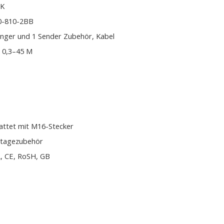
CK
0-810-2BB
nger und 1 Sender Zubehör, Kabel
; 0,3–45 M
attet mit M16-Stecker
tagezubehör
, CE, RoSH, GB