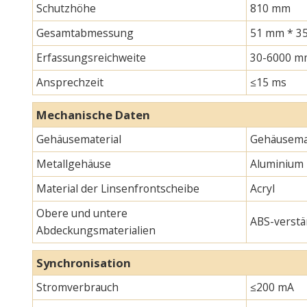
Schutzhöhe
810 mm
Gesamtabmessung
51 mm * 35
Erfassungsreichweite
30-6000 m
Ansprechzeit
≤15 ms
Mechanische Daten
Gehäusematerial
Gehäusemat
Metallgehäuse
Aluminium
Material der Linsenfrontscheibe
Acryl
Obere und untere
ABS-verstä
Abdeckungsmaterialien
Synchronisation
Stromverbrauch
≤200 mA