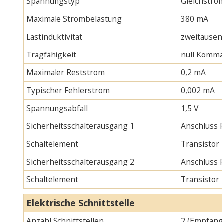
Spannungstyp
Gleichstro
Maximale Strombelastung
380 mA
Lastinduktivität
zweitause
Tragfähigkeit
null Komma
Maximaler Reststrom
0,2 mA
Typischer Fehlerstrom
0,002 mA
Spannungsabfall
1,5 V
Sicherheitsschalterausgang 1
Anschluss 
Schaltelement
Transistor
Sicherheitsschalterausgang 2
Anschluss 
Schaltelement
Transistor
Elektrische Schnittstelle
Anzahl Schnittstellen
2 (Empfäng