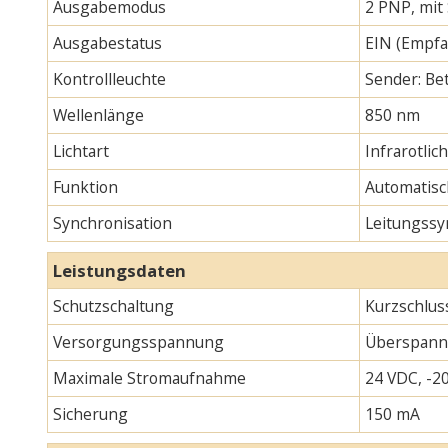
Ausgabemodus
2 PNP, mit
Ausgabestatus
EIN (Empfa
Kontrollleuchte
Sender: Bet
Wellenlänge
850 nm
Lichtart
Infrarotlic
Funktion
Automatisc
Synchronisation
Leitungssy
Leistungsdaten
Schutzschaltung
Kurzschlus
Versorgungsspannung
Überspann
Maximale Stromaufnahme
24 VDC, -20
Sicherung
150 mA