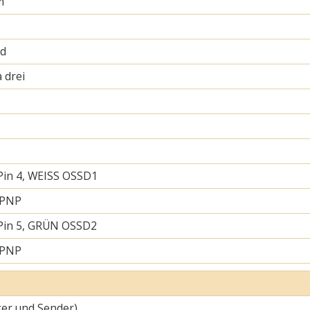
m
nd
 drei
Pin 4, WEISS OSSD1
 PNP
Pin 5, GRÜN OSSD2
 PNP
er und Sender)