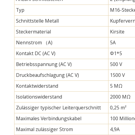
Typ
M16-Stecke
Schnittstelle Metall
Kupfervern
Steckermaterial
Kirsite
Nennstrom （A)
5A
Kontakt DC (AC V)
Φ1*5
Betriebsspannung (AC V)
500 V
Druckbeaufschlagung (AC V)
1500 V
Kontaktwiderstand
5 MΩ
Isolationswiderstand
2000 MΩ
Zulässiger typischer Leiterquerschnitt
0,25 m²
Maximales Verbindungskabel
100 Millio
Maximal zulässiger Strom
4,9A