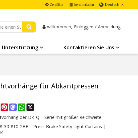
Deutsch
Zertifikat
herunterladen
willkommen,
Einloggen
/
Anmeldung
Unterstützung
Kontaktieren Sie Uns
chtvorhänge für Abkantpressen｜
re
Facebook
Pinterest
Mastodon
WhatsApp
X
htvorhang der DK-QT-Serie mit großer Reichweite
-30-810-2BB｜Press Brake Safety Light Curtains｜
CK