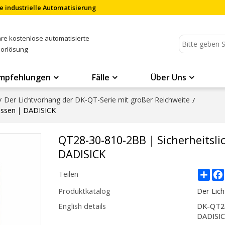
e industrielle Automatisierung
Ihre kostenlose automatisierte
sorlösung
mpfehlungen
Fälle
Über Uns
/
Der Lichtvorhang der DK-QT-Serie mit großer Reichweite
/
ressen｜DADISICK
QT28-30-810-2BB｜Sicherheitsli
DADISICK
Sha
Teilen
Produktkatalog
Der Lic
English details
DK-QT28
DADISI