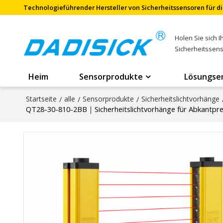
Technologieführender Hersteller von Sicherheitssensoren für di
Holen Sie sich 
Sicherheitssen
Heim
Sensorprodukte
Lösungse
Startseite
/
alle
/
Sensorprodukte
/
Sicherheitslichtvorhänge
QT28-30-810-2BB｜Sicherheitslichtvorhänge für Abkantp