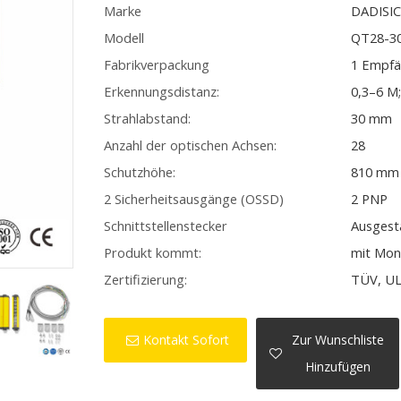
Marke
DADISI
Modell
QT28-3
Fabrikverpackung
1 Empfä
Erkennungsdistanz:
0,3–6 M
Strahlabstand:
30 mm
Anzahl der optischen Achsen:
28
Schutzhöhe:
810 mm
2 Sicherheitsausgänge (OSSD)
2 PNP
Schnittstellenstecker
Ausgest
Produkt kommt:
mit Mon
Zertifizierung:
TÜV, UL
Kontakt Sofort
Zur Wunschliste
Hinzufügen