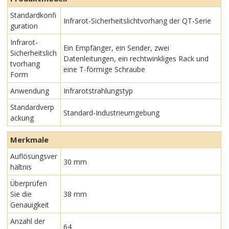
Standardkonfi
Infrarot-Sicherheitslichtvorhang der QT-Serie
guration
Infrarot-
Ein Empfänger, ein Sender, zwei
Sicherheitslich
Datenleitungen, ein rechtwinkliges Rack und
tvorhang
eine T-förmige Schraube
Form
Anwendung
Infrarotstrahlungstyp
Standardverp
Standard-Industrieumgebung
ackung
Merkmale
Auflösungsver
30 mm
hältnis
Überprüfen
Sie die
38 mm
Genauigkeit
Anzahl der
64