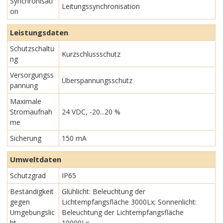
Synchronisati
Leitungssynchronisation
on
Leistungsdaten
Schutzschaltu
Kurzschlussschutz
ng
Versorgungss
Überspannungsschutz
pannung
Maximale
Stromaufnah
24 VDC, -20...20 %
me
Sicherung
150 mA
Umweltdaten
Schutzgrad
IP65
Beständigkeit
Glühlicht: Beleuchtung der
gegen
Lichtempfangsfläche 3000Lx; Sonnenlicht:
Umgebungslic
Beleuchtung der Lichtempfangsfläche
ht
10000Lx