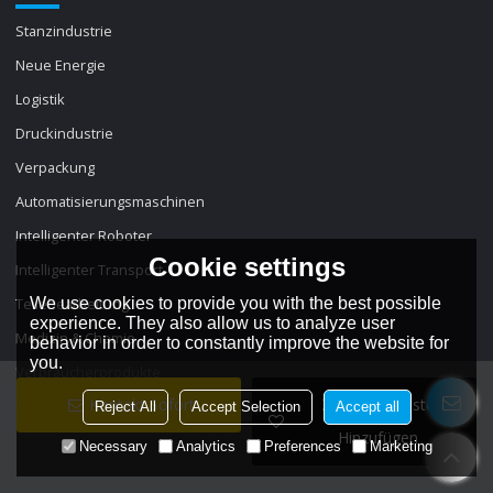
Stanzindustrie
Neue Energie
Logistik
Druckindustrie
Verpackung
Automatisierungsmaschinen
Intelligenter Roboter
Cookie settings
Intelligenter Transport
Teilebearbeitung
We use cookies to provide you with the best possible
experience. They also allow us to analyze user
Medizin & Chemie
behavior in order to constantly improve the website for
you.
Verbraucherprodukte
Kontakt Sofort
Zur Wunschliste
Optoelektronische Sensoren
Reject All
Accept Selection
Accept all
Hinzufügen
Necessary
Analytics
Preferences
Marketing