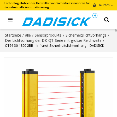
Technologieführender Hersteller von Sicherheitssensoren für
Deutsch
die industrielle Automatisierung
Startseite
alle
Sensorprodukte
Sicherheitslichtvorhänge
/
/
/
/
Der Lichtvorhang der DK-QT-Serie mit großer Reichweite
/
QT64-30-1890-2BB｜Infrarot-Sicherheitslichtvorhang｜DADISICK