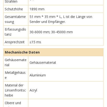
Strahlen
Schutzhöhe
1890 mm
Gesamtabme
51 mm * 35 mm * L, L ist die Länge von
ssung
Sender und Empfänger.
Erfassungsdis
30-6000 mm; 30-45000 mm
tanz
Ansprechzeit
≤15 ms
Mechanische Daten
Gehäusemate
Gehäusematerial
rial
Metallgehäus
Aluminium
e
Material der
Linsenfrontsc
Acryl
heibe
Obere und