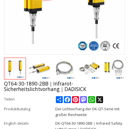
QT64-30-1890-2BB｜Infrarot-
Sicherheitslichtvorhang｜DADISICK
Share
Facebook
Pinterest
Mastodon
WhatsApp
X
Teilen
Produktkatalog
Der Lichtvorhang der DK-QT-Serie mit
großer Reichweite
English details
DK-QT64-30-1890-2BB｜Infrared Safety
Light Curtain｜DADISICK