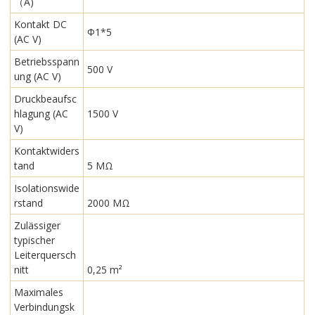
（A)
Kontakt DC
Φ1*5
(AC V)
Betriebsspann
500 V
ung (AC V)
Druckbeaufsc
hlagung (AC
1500 V
V)
Kontaktwiders
tand
5 MΩ
Isolationswide
rstand
2000 MΩ
Zulässiger
typischer
Leiterquersch
nitt
0,25 m²
Maximales
Verbindungsk