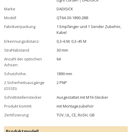
Marke
DADISICK
Modell
QT64-30-1890-2BB
Fabrikverpackung
1 Empfänger und 1 Sender Zubehör,
Kabel
Erkennungsdistanz:
0,3–6 M; 0,3–45 M
Strahlabstand:
30 mm
Anzahl der optischen
64
Achsen:
Schutzhöhe:
1890 mm
2 Sicherheitsausgänge
2 PNP
(OSSD)
Schnittstellenstecker
Ausgestattet mit M16-Stecker
Produkt kommt:
mit Montagezubehör
Zertifizierung:
TÜV, UL, CE, RoSH, GB
Produktmodell