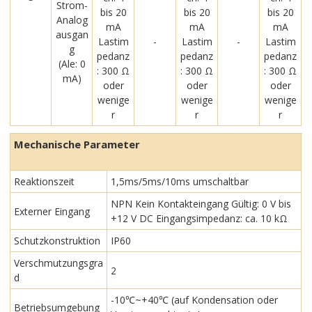
Strom-
bis 20
bis 20
bis 20
Analog
mA
mA
mA
ausgan
Lastim
-
Lastim
-
Lastim
g
pedanz
pedanz
pedanz
(Ale: 0
: 300 Ω
: 300 Ω
: 300 Ω
mA)
oder
oder
oder
wenige
wenige
wenige
r
r
r
Mechanische Parameter
Reaktionszeit
1,5ms/5ms/10ms umschaltbar
NPN Kein Kontakteingang Gültig: 0 V bis
Externer Eingang
+12 V DC Eingangsimpedanz: ca. 10 kΩ
Schutzkonstruktion
IP60
Verschmutzungsgra
2
d
-10℃~+40℃ (auf Kondensation oder
Betriebsumgebung