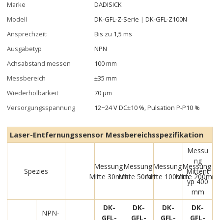
Marke
DADISICK
Modell
DK-GFL-Z-Serie | DK-GFL-Z100N
Ansprechzeit:
Bis zu 1,5 ms
Ausgabetyp
NPN
Achsabstand messen
100 mm
Messbereich
±35 mm
Wiederholbarkeit
70 μm
Versorgungsspannung
12~24 V DC±10 %, Pulsation P-P10 %
Laser-Entfernungssensor Messbereichsspezifikation
Messu
ng
Messung
Messung
Messung
Messung
Spezies
Mittent
Mitte 30mm
Mitte 50mm
Mitte 100mm
Mitte 200mm
yp 400
mm
DK-
DK-
DK-
DK-
NPN-
GFL-
GFL-
GFL-
GFL-