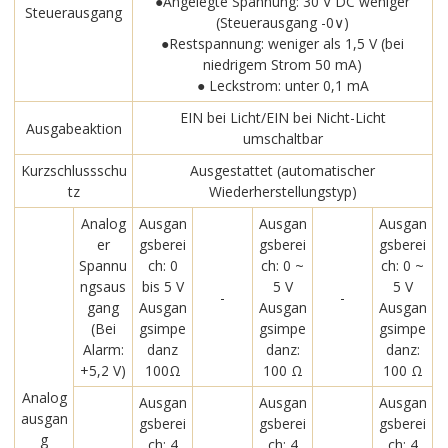
●Angelegte Spannung: 30 V DC weniger
Steuerausgang
(Steuerausgang -0∨)
●Restspannung: weniger als 1,5 V (bei
niedrigem Strom 50 mA)
● Leckstrom: unter 0,1 mA
EIN bei Licht/EIN bei Nicht-Licht
Ausgabeaktion
umschaltbar
Kurzschlussschu
Ausgestattet (automatischer
tz
Wiederherstellungstyp)
Analog
Ausgan
Ausgan
Ausgan
er
gsberei
gsberei
gsberei
Spannu
ch: 0
ch: 0 ~
ch: 0 ~
ngsaus
bis 5 V
5 V
5 V
-
-
gang
Ausgan
Ausgan
Ausgan
(Bei
gsimpe
gsimpe
gsimpe
Alarm:
danz
danz:
danz:
+5,2 V)
100Ω
100 Ω
100 Ω
Analog
Ausgan
Ausgan
Ausgan
ausgan
gsberei
gsberei
gsberei
g
ch: 4
ch: 4
ch: 4