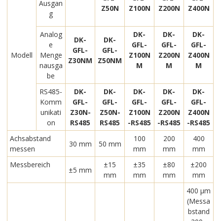
Ausgan
Z50N
Z100N
Z200N
Z400N
g
Analog
DK-
DK-
DK-
DK-
DK-
e
GFL-
GFL-
GFL-
GFL-
GFL-
Modell
Menge
Z100N
Z200N
Z400N
Z30NM
Z50NM
nausga
M
M
M
be
RS485-
DK-
DK-
DK-
DK-
DK-
Komm
GFL-
GFL-
GFL-
GFL-
GFL-
unikati
Z30N-
Z50N-
Z100N
Z200N
Z400N
on
RS485
RS485
-RS485
-RS485
-RS485
Achsabstand
100
200
400
30 mm
50 mm
messen
mm
mm
mm
Messbereich
±15
±35
±80
±200
±5 mm
mm
mm
mm
mm
400 μm
(Messa
bstand