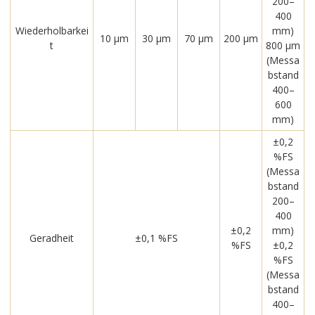
200–
400
Wiederholbarkei
mm)
10 μm
30 μm
70 μm
200 μm
t
800 μm
(Messa
bstand
400–
600
mm)
±0,2
%FS
(Messa
bstand
200–
400
±0,2
mm)
Geradheit
±0,1 %FS
%FS
±0,2
%FS
(Messa
bstand
400–