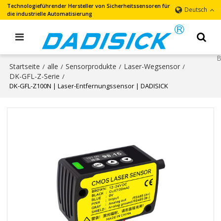
Technologieführender Hersteller von Sicherheitssensoren für
Deutsch
die industrielle Automatisierung
Startseite
alle
Sensorprodukte
Laser-Wegsensor
/
/
/
/
DK-GFL-Z-Serie
/
DK-GFL-Z100N | Laser-Entfernungssensor | DADISICK