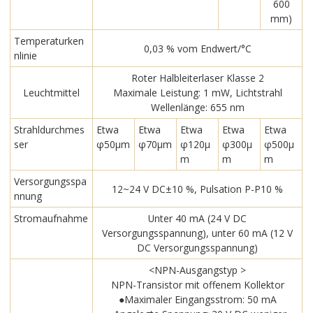
600
mm)
Temperaturken
0,03 % vom Endwert/°C
nlinie
Roter Halbleiterlaser Klasse 2
Leuchtmittel
Maximale Leistung: 1 mW, Lichtstrahl
Wellenlänge: 655 nm
Strahldurchmes
Etwa
Etwa
Etwa
Etwa
Etwa
ser
φ50μm
φ70μm
φ120μ
φ300μ
φ500μ
m
m
m
Versorgungsspa
12~24 V DC±10 %, Pulsation P-P10 %
nnung
Stromaufnahme
Unter 40 mA (24 V DC
Versorgungsspannung), unter 60 mA (12 V
DC Versorgungsspannung)
<NPN-Ausgangstyp >
NPN-Transistor mit offenem Kollektor
●Maximaler Eingangsstrom: 50 mA