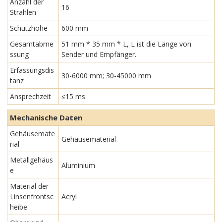
Anzahl der
16
Strahlen
Schutzhöhe
600 mm
Gesamtabme
51 mm * 35 mm * L, L ist die Länge von
ssung
Sender und Empfänger.
Erfassungsdis
30-6000 mm; 30-45000 mm
tanz
Ansprechzeit
≤15 ms
Mechanische Daten
Gehäusemate
Gehäusematerial
rial
Metallgehäus
Aluminium
e
Material der
Linsenfrontsc
Acryl
heibe