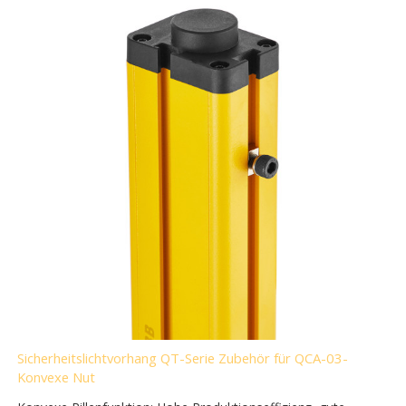
Sicherheitslichtvorhang QT-Serie Zubehör für QCA-03-
Konvexe Nut