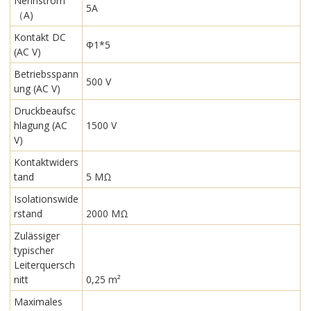
Nennstrom
5A
（A)
Kontakt DC
Φ1*5
(AC V)
Betriebsspann
500 V
ung (AC V)
Druckbeaufsc
hlagung (AC
1500 V
V)
Kontaktwiders
tand
5 MΩ
Isolationswide
rstand
2000 MΩ
Zulässiger
typischer
Leiterquersch
nitt
0,25 m²
Maximales