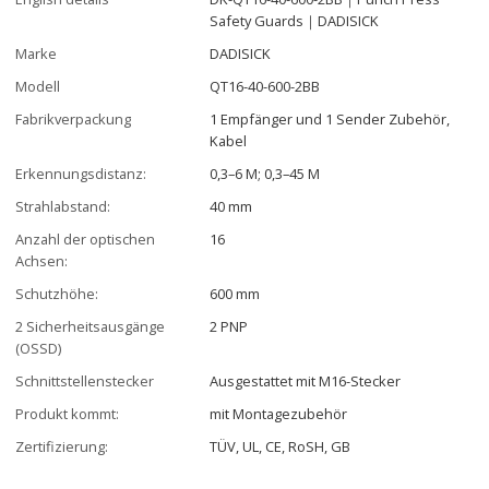
Safety Guards｜DADISICK
Marke
DADISICK
Modell
QT16-40-600-2BB
Fabrikverpackung
1 Empfänger und 1 Sender Zubehör,
Kabel
Erkennungsdistanz:
0,3–6 M; 0,3–45 M
Strahlabstand:
40 mm
Anzahl der optischen
16
Achsen:
Schutzhöhe:
600 mm
2 Sicherheitsausgänge
2 PNP
(OSSD)
Schnittstellenstecker
Ausgestattet mit M16-Stecker
Produkt kommt:
mit Montagezubehör
Zertifizierung:
TÜV, UL, CE, RoSH, GB