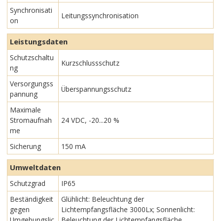
Synchronisati
Leitungssynchronisation
on
Leistungsdaten
Schutzschaltu
Kurzschlussschutz
ng
Versorgungss
Überspannungsschutz
pannung
Maximale
Stromaufnah
24 VDC, -20...20 %
me
Sicherung
150 mA
Umweltdaten
Schutzgrad
IP65
Beständigkeit
Glühlicht: Beleuchtung der
gegen
Lichtempfangsfläche 3000Lx; Sonnenlicht:
Umgebungslic
Beleuchtung der Lichtempfangsfläche