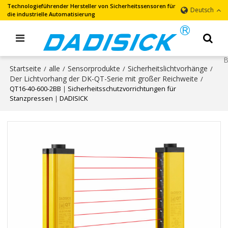
Technologieführender Hersteller von Sicherheitssensoren für
Deutsch
die industrielle Automatisierung
Startseite
alle
Sensorprodukte
Sicherheitslichtvorhänge
/
/
/
/
Der Lichtvorhang der DK-QT-Serie mit großer Reichweite
/
QT16-40-600-2BB｜Sicherheitsschutzvorrichtungen für
Stanzpressen｜DADISICK