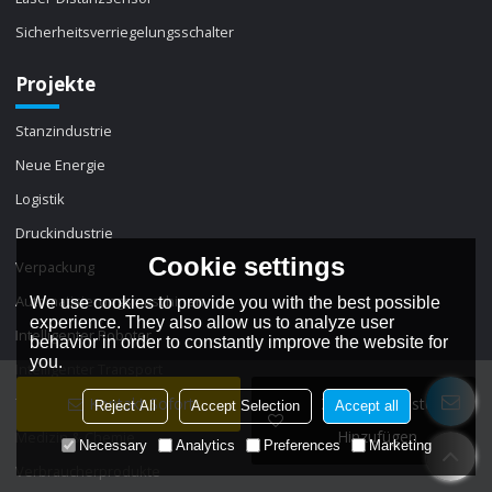
Sicherheitsverriegelungsschalter
Projekte
Stanzindustrie
Neue Energie
Logistik
Druckindustrie
Cookie settings
Verpackung
Automatisierungsmaschinen
We use cookies to provide you with the best possible
experience. They also allow us to analyze user
Intelligenter Roboter
behavior in order to constantly improve the website for
you.
Intelligenter Transport
Teilebearbeitung
Kontakt Sofort
Zur Wunschliste
Reject All
Accept Selection
Accept all
Hinzufügen
Medizin & Chemie
Necessary
Analytics
Preferences
Marketing
Verbraucherprodukte