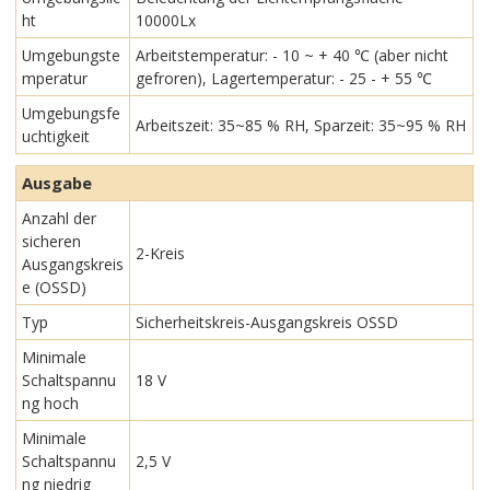
ht
10000Lx
Umgebungste
Arbeitstemperatur: - 10 ~ + 40 ℃ (aber nicht
mperatur
gefroren), Lagertemperatur: - 25 - + 55 ℃
Umgebungsfe
Arbeitszeit: 35~85 % RH, Sparzeit: 35~95 % RH
uchtigkeit
Ausgabe
Anzahl der
sicheren
2-Kreis
Ausgangskreis
e (OSSD)
Typ
Sicherheitskreis-Ausgangskreis OSSD
Minimale
Schaltspannu
18 V
ng hoch
Minimale
Schaltspannu
2,5 V
ng niedrig