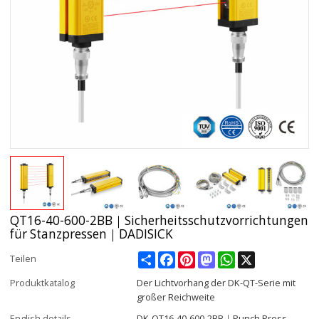
QT16-40-600-2BB｜Sicherheitsschutzvorrichtungen
für Stanzpressen｜DADISICK
Share
Facebook
Pinterest
Mastodon
WhatsApp
X
Teilen
Produktkatalog
Der Lichtvorhang der DK-QT-Serie mit
großer Reichweite
English details
DK-QT16-40-600-2BB｜Punch Press