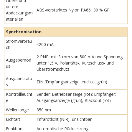
Obere und
untere
ABS-verstärktes Nylon PA66+30 % GF
Abdeckungsm
aterialien
Synchronisation
Stromverbrau
≤200 mA
ch
2 PNP, mit Strom von 500 mA und Spannung
Ausgabemod
unter 1,5 V, Polaritäts-, Kurzschluss- und
us
Überstromschutz
Ausgabestatu
EIN (Empfangsanzeige leuchtet grün)
s
Kontrollleucht
Sender: Betriebsanzeige (rot); Empfänger:
e
Ausgangsanzeige (grün), Blackout (rot)
Wellenlänge
850 nm
Lichtart
Infrarotlicht (NIR), unsichtbar
Funktion
Automatische Rücksetzung