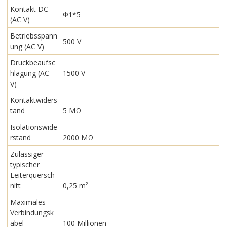
Kontakt DC
Φ1*5
(AC V)
Betriebsspann
500 V
ung (AC V)
Druckbeaufsc
hlagung (AC
1500 V
V)
Kontaktwiders
tand
5 MΩ
Isolationswide
rstand
2000 MΩ
Zulässiger
typischer
Leiterquersch
nitt
0,25 m²
Maximales
Verbindungsk
abel
100 Millionen