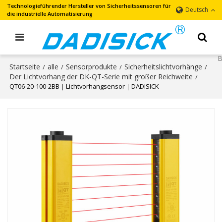
Technologieführender Hersteller von Sicherheitssensoren für
Deutsch
die industrielle Automatisierung
Startseite
alle
Sensorprodukte
Sicherheitslichtvorhänge
/
/
/
/
Der Lichtvorhang der DK-QT-Serie mit großer Reichweite
/
QT06-20-100-2BB｜Lichtvorhangsensor｜DADISICK