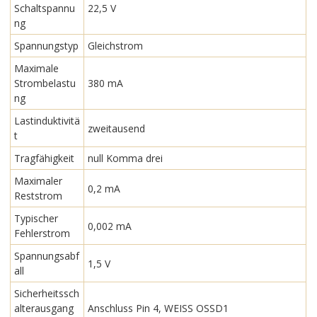
Schaltspannu
22,5 V
ng
Spannungstyp
Gleichstrom
Maximale
Strombelastu
380 mA
ng
Lastinduktivitä
zweitausend
t
Tragfähigkeit
null Komma drei
Maximaler
0,2 mA
Reststrom
Typischer
0,002 mA
Fehlerstrom
Spannungsabf
1,5 V
all
Sicherheitssch
alterausgang
Anschluss Pin 4, WEISS OSSD1