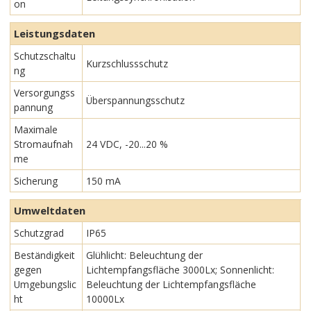
on
Leistungsdaten
Schutzschaltu
Kurzschlussschutz
ng
Versorgungss
Überspannungsschutz
pannung
Maximale
Stromaufnah
24 VDC, -20...20 %
me
Sicherung
150 mA
Umweltdaten
Schutzgrad
IP65
Beständigkeit
Glühlicht: Beleuchtung der
gegen
Lichtempfangsfläche 3000Lx; Sonnenlicht:
Umgebungslic
Beleuchtung der Lichtempfangsfläche
ht
10000Lx