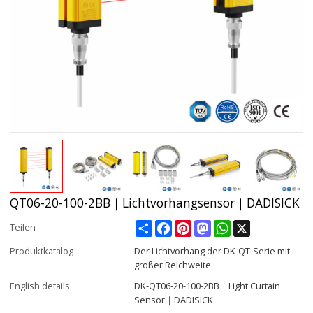
QT06-20-100-2BB｜Lichtvorhangsensor｜DADISICK
Share
Facebook
Pinterest
Mastodon
WhatsApp
X
Teilen
Produktkatalog
Der Lichtvorhang der DK-QT-Serie mit
großer Reichweite
English details
DK-QT06-20-100-2BB｜Light Curtain
Sensor｜DADISICK