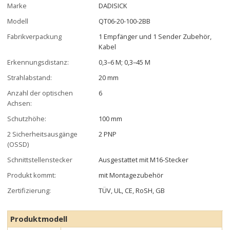
Marke
DADISICK
Modell
QT06-20-100-2BB
Fabrikverpackung
1 Empfänger und 1 Sender Zubehör,
Kabel
Erkennungsdistanz:
0,3–6 M; 0,3–45 M
Strahlabstand:
20 mm
Anzahl der optischen
6
Achsen:
Schutzhöhe:
100 mm
2 Sicherheitsausgänge
2 PNP
(OSSD)
Schnittstellenstecker
Ausgestattet mit M16-Stecker
Produkt kommt:
mit Montagezubehör
Zertifizierung:
TÜV, UL, CE, RoSH, GB
Produktmodell