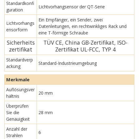
Standardkonfi
Lichtvorhangsensor der QT-Serie
guration
Ein Empfänger, ein Sender, zwei
Lichtvorhangs
Datenleitungen, ein rechtwinkliges Rack und
ensorform
eine T-förmige Schraube
Sicherheits
TÜV CE, China GB-Zertifikat, ISO-
zertifikat
Zertifikat UL-FCC, TYP 4
Standardverp
Standard-Industrieumgebung
ackung
Merkmale
Auflösungsver
20 mm
hältnis
Überprüfen
Sie die
28 mm
Genauigkeit
Anzahl der
6
Strahlen