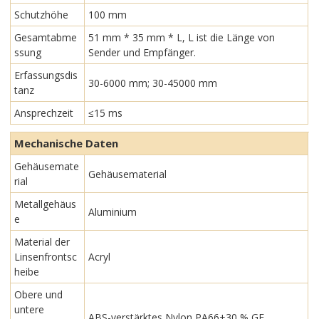
Schutzhöhe
100 mm
Gesamtabme
51 mm * 35 mm * L, L ist die Länge von
ssung
Sender und Empfänger.
Erfassungsdis
30-6000 mm; 30-45000 mm
tanz
Ansprechzeit
≤15 ms
Mechanische Daten
Gehäusemate
Gehäusematerial
rial
Metallgehäus
Aluminium
e
Material der
Linsenfrontsc
Acryl
heibe
Obere und
untere
ABS-verstärktes Nylon PA66+30 % GF