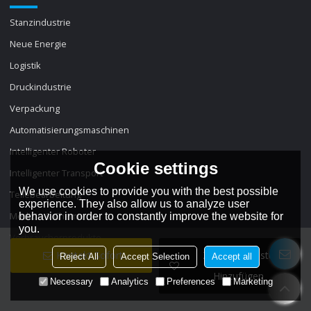
Stanzindustrie
Neue Energie
Logistik
Druckindustrie
Verpackung
Automatisierungsmaschinen
Intelligenter Roboter
Cookie settings
Intelligenter Transport
We use cookies to provide you with the best possible
Teilebearbeitung
experience. They also allow us to analyze user
Medizin & Chemie
behavior in order to constantly improve the website for
you.
Verbraucherprodukte
Kontakt Sofort
Zur Wunschliste
Reject All
Accept Selection
Accept all
Optoelektronische Sensoren
Hinzufügen
Necessary
Analytics
Preferences
Marketing