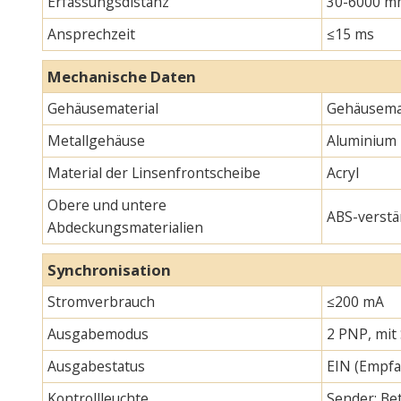
Erfassungsdistanz
30-6000 m
Ansprechzeit
≤15 ms
Mechanische Daten
Gehäusematerial
Gehäusemat
Metallgehäuse
Aluminium
Material der Linsenfrontscheibe
Acryl
Obere und untere
ABS-verstä
Abdeckungsmaterialien
Synchronisation
Stromverbrauch
≤200 mA
Ausgabemodus
2 PNP, mit
Ausgabestatus
EIN (Empfa
Kontrollleuchte
Sender: Bet