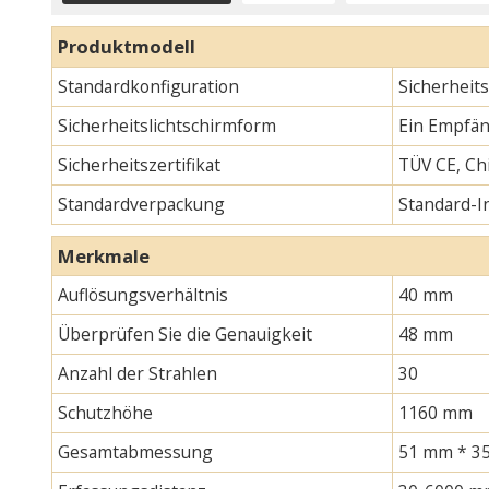
Produktmodell
Standardkonfiguration
Sicherheit
Sicherheitslichtschirmform
Ein Empfän
Sicherheitszertifikat
TÜV CE, Chi
Standardverpackung
Standard-
Merkmale
Auflösungsverhältnis
40 mm
Überprüfen Sie die Genauigkeit
48 mm
Anzahl der Strahlen
30
Schutzhöhe
1160 mm
Gesamtabmessung
51 mm * 35