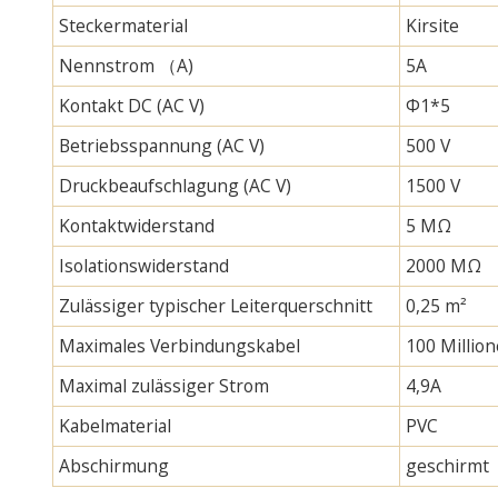
Steckermaterial
Kirsite
Nennstrom （A)
5A
Kontakt DC (AC V)
Φ1*5
Betriebsspannung (AC V)
500 V
Druckbeaufschlagung (AC V)
1500 V
Kontaktwiderstand
5 MΩ
Isolationswiderstand
2000 MΩ
Zulässiger typischer Leiterquerschnitt
0,25 m²
Maximales Verbindungskabel
100 Millio
Maximal zulässiger Strom
4,9A
Kabelmaterial
PVC
Abschirmung
geschirmt