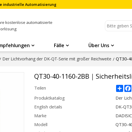
e industrielle Automatisierung
Ihre kostenlose automatisierte
sorlösung
mpfehlungen
Fälle
Über Uns
QT30-40
/
Der Lichtvorhang der DK-QT-Serie mit großer Reichweite
/
QT30-40-1160-2BB｜Sicherheits
Sha
Teilen
Produktkatalog
Der Lic
English details
DK-QT30
Marke
DADISI
Modell
QT30-4