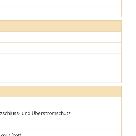
urzschluss- und Überstromschutz
kout (rot)