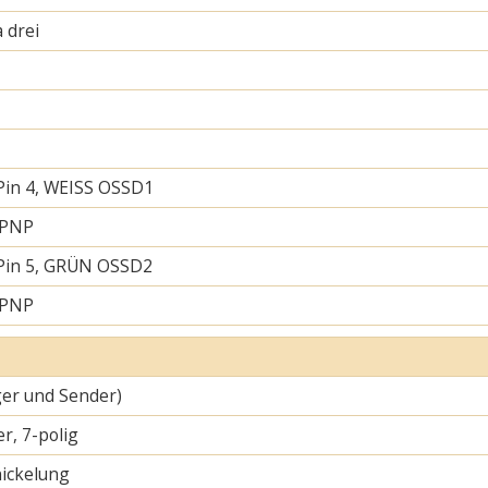
 drei
Pin 4, WEISS OSSD1
 PNP
Pin 5, GRÜN OSSD2
 PNP
er und Sender)
r, 7-polig
ickelung