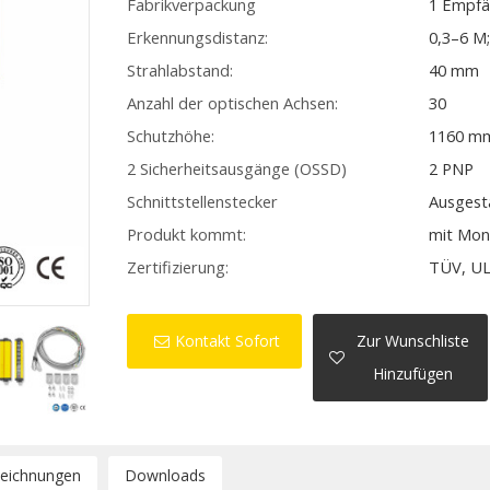
Fabrikverpackung
1 Empfä
Erkennungsdistanz:
0,3–6 M
Strahlabstand:
40 mm
Anzahl der optischen Achsen:
30
Schutzhöhe:
1160 m
2 Sicherheitsausgänge (OSSD)
2 PNP
Schnittstellenstecker
Ausgest
Produkt kommt:
mit Mon
Zertifizierung:
TÜV, UL
Kontakt Sofort
Zur Wunschliste
Hinzufügen
zeichnungen
Downloads