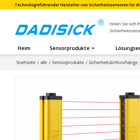
Technologieführender Hersteller von Sicherheitssensoren für di
Holen Sie sich 
Sicherheitssen
Heim
Sensorprodukte
Lösungse
Startseite
/
alle
/
Sensorprodukte
/
Sicherheitslichtvorhänge