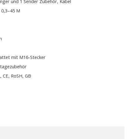
nger und 1 Sender Zubehör, Kabel
; 0,3–45 M
m
attet mit M16-Stecker
tagezubehör
, CE, RoSH, GB