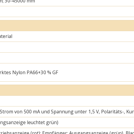
m; 30-45000 mm
erial
rktes Nylon PA66+30 % GF
 Strom von 500 mA und Spannung unter 1,5 V, Polaritäts-, K
ngsanzeige leuchtet grün)
riebsanzeige (rot); Empfänger: Ausgangsanzeige (grün), Blac