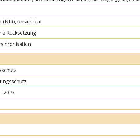
ht (NIR), unsichtbar
he Rücksetzung
nchronisation
sschutz
ungsschutz
...20 %