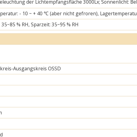
 Beleuchtung der Lichtempfangsfläche 3000Lx; Sonnenlicht: B
eratur: - 10 ~ + 40 ℃ (aber nicht gefroren), Lagertemperatur
: 35~85 % RH, Sparzeit: 35~95 % RH
skreis-Ausgangskreis OSSD
m
nd