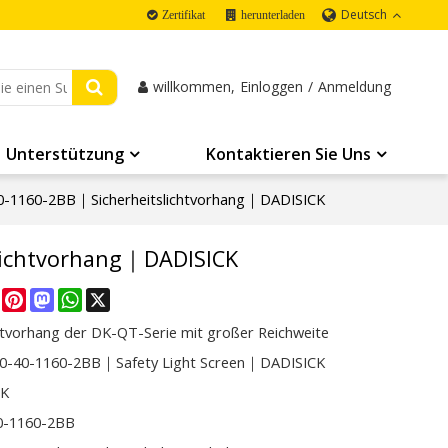
Deutsch
Zertifikat
herunterladen
willkommen,
Einloggen
/
Anmeldung
Unterstützung
Kontaktieren Sie Uns
-1160-2BB｜Sicherheitslichtvorhang｜DADISICK
lichtvorhang｜DADISICK
re
Facebook
Pinterest
Mastodon
WhatsApp
X
htvorhang der DK-QT-Serie mit großer Reichweite
-40-1160-2BB｜Safety Light Screen｜DADISICK
CK
0-1160-2BB