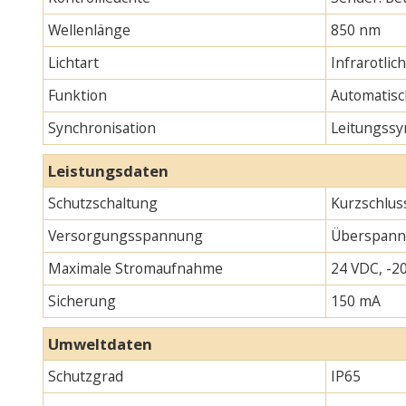
Wellenlänge
850 nm
Lichtart
Infrarotlic
Funktion
Automatisc
Synchronisation
Leitungssy
Leistungsdaten
Schutzschaltung
Kurzschlus
Versorgungsspannung
Überspann
Maximale Stromaufnahme
24 VDC, -20
Sicherung
150 mA
Umweltdaten
Schutzgrad
IP65