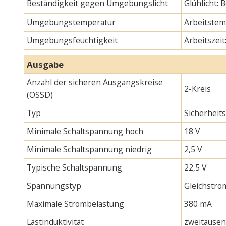
Beständigkeit gegen Umgebungslicht
Glühlicht:
Umgebungstemperatur
Arbeitstemp
Umgebungsfeuchtigkeit
Arbeitszeit
Ausgabe
Anzahl der sicheren Ausgangskreise
2-Kreis
(OSSD)
Typ
Sicherheit
Minimale Schaltspannung hoch
18 V
Minimale Schaltspannung niedrig
2,5 V
Typische Schaltspannung
22,5 V
Spannungstyp
Gleichstro
Maximale Strombelastung
380 mA
Lastinduktivität
zweitause